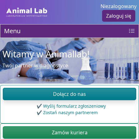
Niezalogowany
Zaloguj się
Menu
Witamy w Animallab!
Twój partner w diagnostyce
Dołącz do nas
Wyślij formularz zgłoszeniowy
Zostań naszym partnerem
Zamów kuriera